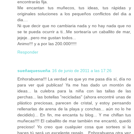
encontrarás fija.
Me encantan tus muñecos, tus ideas, tus rápidas y
originales soluciones a los pequeños conflictos del dia a
dia....
Ni que decir que no cambiaria nada y no hay nada que no
se te pueda ocurrir a ti...Me sortearía un caballito de mar,
jejeje...pero me gustan todos...
Animo!!! y a por las 200.000!!!!!
Responder
sueñaquesueña
16 de junio de 2011 a las 17:26
Enhorabuena!!! La verdad es que yo me pasa día sí, día no
para ver qué publicas! Ya me has dado un montón de
ideas... la culebra para la niña con las tallas de las
perchas... las botellas "recicladas" (ahora encontré unas de
plástico preciosas, parecen de cristal, y estoy pensando
rellenarlas de arena de la playa y conchas... aún no lo he
decidido)... En fin, me encanta tu blog... Y me chiflan tus
muñecas!!!! El caballito de mar también me encantó, quedó
precioso! Yo creo que cualquier cosa que sortees si la
haces tú será un excelente regalo... Enhorabuena otra vez