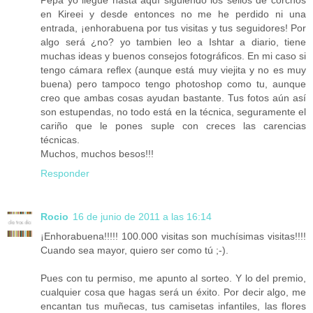
Pepa yo llegué hasta aquí siguiendo los sellos de corchos
en Kireei y desde entonces no me he perdido ni una
entrada, ¡enhorabuena por tus visitas y tus seguidores! Por
algo será ¿no? yo tambien leo a Ishtar a diario, tiene
muchas ideas y buenos consejos fotográficos. En mi caso si
tengo cámara reflex (aunque está muy viejita y no es muy
buena) pero tampoco tengo photoshop como tu, aunque
creo que ambas cosas ayudan bastante. Tus fotos aún así
son estupendas, no todo está en la técnica, seguramente el
cariño que le pones suple con creces las carencias
técnicas.
Muchos, muchos besos!!!
Responder
Rocio
16 de junio de 2011 a las 16:14
¡Enhorabuena!!!!! 100.000 visitas son muchísimas visitas!!!!
Cuando sea mayor, quiero ser como tú ;-).
Pues con tu permiso, me apunto al sorteo. Y lo del premio,
cualquier cosa que hagas será un éxito. Por decir algo, me
encantan tus muñecas, tus camisetas infantiles, las flores