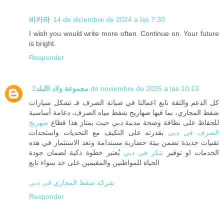
바카라
14 de diciembre de 2024 a las 7:30
I wish you would write more often. Continue on. Your future
is bright.
Responder
مجموعة ولاد االبلد
2 de noviembre de 2025 a las 10:13
كل الدعم والثقة تابع اعمالنا في صيانة الصرف فـ تشكل سيارات
شفط المجاري، بما فيها صهاريج شفط مياه الصرف، دعامة أساسية
للحفاظ على نظافة وصحة مدينة دبي حيث يمتاز هذا قطاع
صهريج
الصرف فى دبى
بقدرته على التكيف مع التحديات واستحداث
تقنيات جديدة تضمن بيئة حضارية مستدامة وتعد الاستثمار في هذه
الخدمات او توفير
تنكر في دبي
يُعتبر خطوة ذكية لضمان جودة
الحياة للمواطنين والمقيمين على حد سواء تابع
شركة شفط المجاري فى دبى
Responder